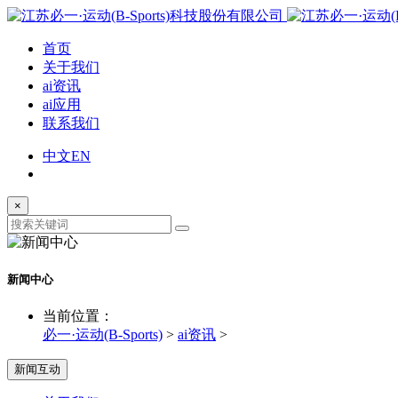
首页
关于我们
ai资讯
ai应用
联系我们
中文
EN
×
新闻中心
当前位置：
必一·运动(B-Sports)
>
ai资讯
>
新闻互动