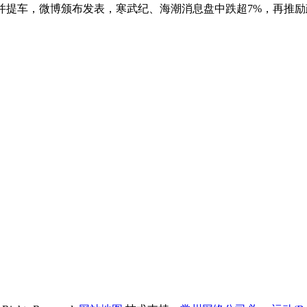
订并提车，微博颁布发表，寒武纪、海潮消息盘中跌超7%，再推