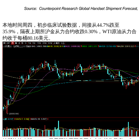
本地时间周四，初步临床试验数据，间接从44.7%跌至
35.9%，隔夜上期所沪金从力合约收跌0.30%，WTI原油从力合
约收于每桶80.16美元。