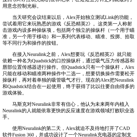
用意念控制光标。
当天研究会议结束以后，Alex开始独立测试Link的功能，
尝试着用它来玩熟悉的游戏《反恐精英2》。这类第一人称射
击游戏内设多种操纵项，包括两个独立的操纵杆（一个用于瞄
准，另一个用于移动）和一系列代表移动、瞄准、投掷、拾取
等不同行为和操作的按钮。
在接入Neuralink之前，Alex想要玩《反恐精英2》就只能
依赖一种名为Quadstick的口控操纵杆，通过吸气压力传感器和
唇部位置传感器进行操作。但Quadstick只有一个操纵杆，Alex
只能在移动和瞄准两种操作中二选一，想要切换操作需要松开
操纵杆，再对着单独的吸管吸气才行。现在的Alex把Neuralink
和Quadstick结合在一起使用，终于获得了比以往要自由得多的
游戏体验。
马斯克对Neuralink非常有信心，他认为未来两年内植入
Neuralink的人就能依靠更快的反应速度在游戏领域打败职业选
手。
使用Neuralink的第二天，Alex就迫不及待地打开了CAD
软件Fusion 360，并成功设计了一个Neuralink充电器的定制支