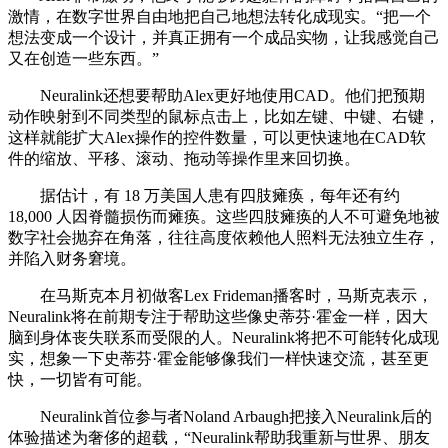
激情，在数字世界自由地把自己地想法转化成现实。“把一个
想法变成一个设计，并真正拥有一个成品实物，让我感觉自己
又在创造一些东西。”
Neuralink还想要帮助Alex更好地使用CAD。他们把预期
动作映射到不同类型的鼠标点击上，比如左键、中键、右键，
这样就能扩大Alex操作的控件数量，可以更快速地在CAD软
件的缩放、平移、滚动、拖动等操作里来回切换。
据估计，有 18 万美国人患有四肢瘫痪，每年还有约
18,000 人因脊髓损伤而瘫痪。这些四肢瘫痪的人不可避免地被
数字社会抛弃在角落，往往高度依赖他人照料无法独立生存，
并陷入财务窘境。
在马斯克本月初做客Lex Frideman播客时，马斯克表示，
Neuralink将在前期专注于帮助这些像史蒂芬·霍金一样，因大
脑到身体丧失联系而受限的人。Neuralink将把不可能转化成现
实，想象一下史蒂芬·霍金能够像我们一样快速交流，甚至更
快，一切皆有可能。
Neuralink首位参与者Noland Arbaugh把接入Neuralink后的
体验描述为奢侈的超载，“Neuralink帮助我重新与世界、朋友