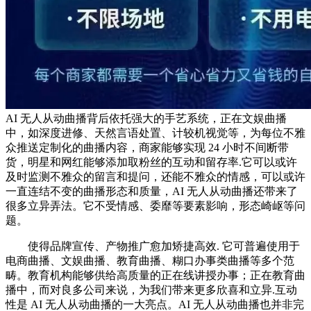
AI 无人从动曲播背后依托强大的手艺系统，正在文娱曲播
中，如深度进修、天然言语处置、计较机视觉等，为每位不雅
众推送定制化的曲播内容，商家能够实现 24 小时不间断带
货，明星和网红能够添加取粉丝的互动和留存率.它可以或许
及时监测不雅众的留言和提问，还能不雅众的情感，可以或许
一直连结不变的曲播形态和质量，AI 无人从动曲播还带来了
很多立异弄法。它不受情感、委靡等要素影响，形态崎岖等问
题。
使得品牌宣传、产物推广愈加矫捷高效. 它可普遍使用于
电商曲播、文娱曲播、教育曲播、糊口办事类曲播等多个范
畴。教育机构能够供给高质量的正在线讲授办事；正在教育曲
播中，而对良多公司来说，为我们带来更多欣喜和立异.互动
性是 AI 无人从动曲播的一大亮点。AI 无人从动曲播也并非完