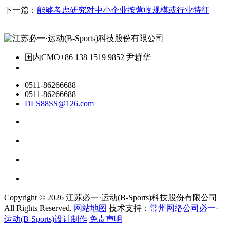
下一篇：
能够考虑研究对中小企业按营收规模或行业特征
国内CMO
+86 138 1519 9852 尹群华
0511-86266688
0511-86266688
DLS88SS@126.com
关于我们
ai资讯
ai应用
联系我们
Copyright ©
2026 江苏必一·运动(B-Sports)科技股份有限公司
All Rights Reserved.
网站地图
技术支持：
常州网络公司必一·
运动(B-Sports)设计制作
免责声明