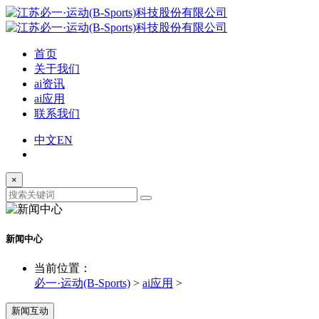
首页
关于我们
ai资讯
ai应用
联系我们
中文
EN
×
新闻中心
当前位置：
必一·运动(B-Sports)
>
ai应用
>
新闻互动