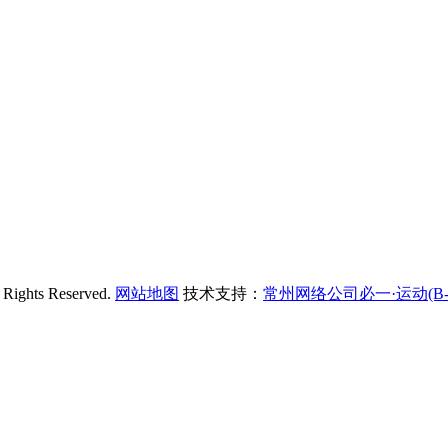
hts Reserved.
网站地图
技术支持：
常州网络公司必一·运动(B-S