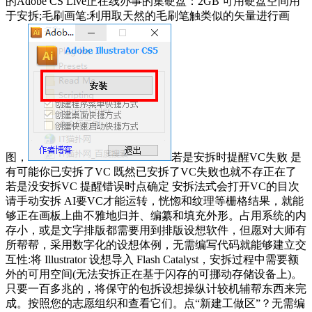
的Adobe CS Live正在线办事的集硬盘：2GB 可用硬盘空间用
于安拆;毛刷画笔:利用取天然的毛刷笔触类似的矢量进行画
图，
若是安拆时提醒VC失败 是
有可能你已安拆了VC 既然已安拆了VC失败也就不存正在了
若是没安拆VC 提醒错误时点确定 安拆法式会打开VC的目次
请手动安拆 AI要VC才能运转，恍惚和纹理等栅格结果，就能
够正在画板上曲不雅地归并、编纂和填充外形。占用系统的内
存小，或是文字排版都需要用到排版设想软件，但愿对大师有
所帮帮，采用数字化的设想体例，无需编写代码就能够建立交
互性:将 Illustrator 设想导入 Flash Catalyst，安拆过程中需要额
外的可用空间(无法安拆正在基于闪存的可挪动存储设备上)。
只要一百多兆的，将保守的包拆设想操纵计较机辅帮东西来完
成。按照您的志愿组织和查看它们。点“新建工做区”？无需编